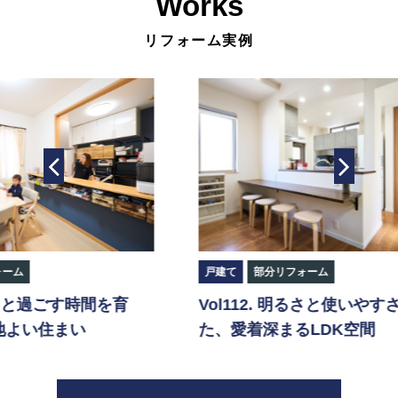
Works
リフォーム実例
戸建て
部分リフォーム
マ
Vol112. 明るさと使いやすさを叶え
V
た、愛着深まるLDK空間
リ
わ