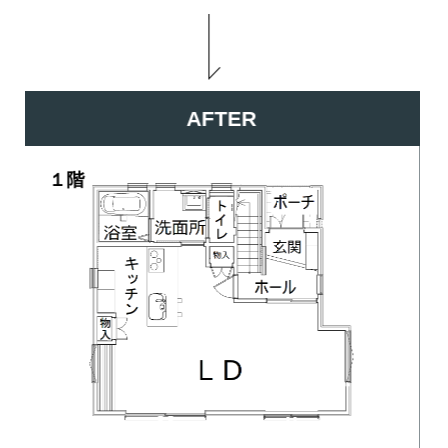
AFTER
２階